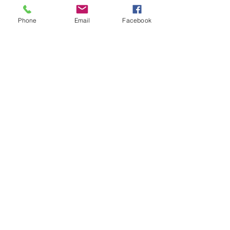
Phone
Email
Facebook
Enviar
Faz&Conta
Política de Privacidade
Termos e Condições
Política de Cookies
livrospersonalizadosfazeconta@gmail.com