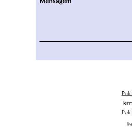
Mensagem
Polí
Ter
Polí
li