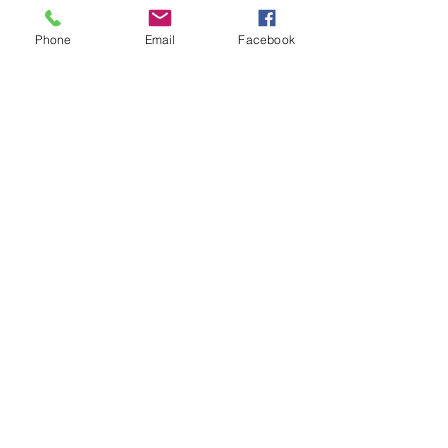
Phone
Email
Facebook
Enviar
Faz&Conta
Política de Privacidade
Termos e Condições
Política de Cookies
livrospersonalizadosfazeconta@gmail.com