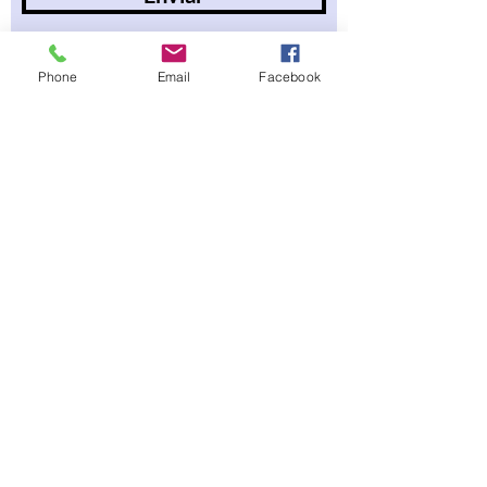
Phone
Email
Facebook
Faz&Conta
Política de Privacidade
Termos e Condições
Política de Cookies
livrospersonalizadosfazeconta@gmail.com