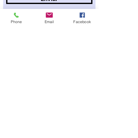
Phone
Email
Facebook
Faz&Conta
Política de Privacidade
Termos e Condições
Política de Cookies
livrospersonalizadosfazeconta@gmail.com