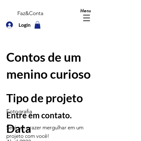
Menu
Faz&Conta
Login
Contos de um
menino curioso
Tipo de projeto
Fotografia
Entre em contato.
Data
Será um prazer mergulhar em um
projeto com você!