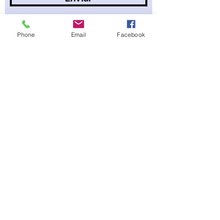
Phone
Email
Facebook
Faz&Conta
Política de Privacidade
Termos e Condições
Política de Cookies
livrospersonalizadosfazeconta@gmail.com