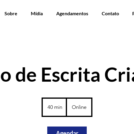
Sobre
Mídia
Agendamentos
Contato
o de Escrita Cri
40 min
4
Online
0
m
i
Agendar